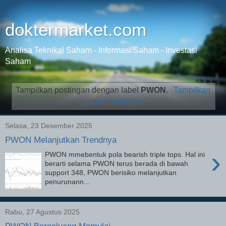
doktermarket.com
Analisa Teknikal Saham - Informasi Saham - Investasi
Saham
Tampilkan postingan dengan label
PWON
.
Tampilkan
semua postingan
Selasa, 23 Desember 2025
PWON Melanjutkan Trendnya
›
PWON mmebentuk pola bearish triple tops. Hal ini
berarti selama PWON terus berada di bawah
support 348, PWON berisiko melanjutkan
penurunann...
Rabu, 27 Agustus 2025