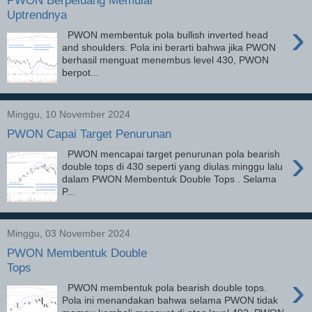
PWON Berpeluang Memulai
Uptrendnya
›
PWON membentuk pola bullish inverted head
and shoulders. Pola ini berarti bahwa jika PWON
berhasil menguat menembus level 430, PWON
berpot...
Minggu, 10 November 2024
PWON Capai Target Penurunan
›
PWON mencapai target penurunan pola bearish
double tops di 430 seperti yang diulas minggu lalu
dalam PWON Membentuk Double Tops . Selama
P...
Minggu, 03 November 2024
PWON Membentuk Double
Tops
›
PWON membentuk pola bearish double tops.
Pola ini menandakan bahwa selama PWON tidak