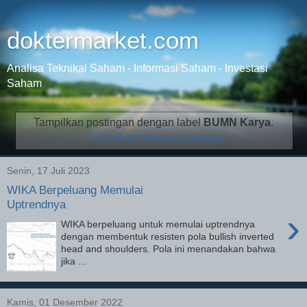
doktermarket.com
Analisa Teknikal Saham - Informasi Saham - Investasi
Saham
Tampilkan postingan dengan label
BUMN Karya
.
Tampilkan semua postingan
Senin, 17 Juli 2023
WIKA Berpeluang Memulai
Uptrendnya
›
WIKA berpeluang untuk memulai uptrendnya
dengan membentuk resisten pola bullish inverted
head and shoulders. Pola ini menandakan bahwa
jika ...
Kamis, 01 Desember 2022