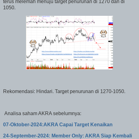
terus melemah menuju target penurunan di 1270 dan di
1050.
Rekomendasi: Hindari. Target penurunan di 1270-1050.
Analisa saham AKRA sebelumnya:
07-Oktober-2024:AKRA Capai Target Kenaikan
24-September-2024: Member Only: AKRA Siap Kembali