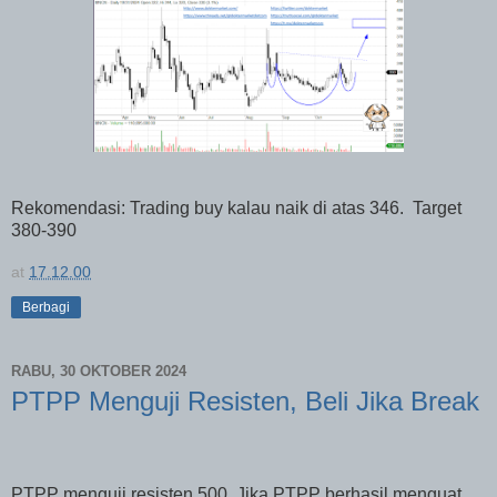
Rekomendasi: Trading buy kalau naik di atas 346.
Target
380-390
at
17.12.00
Berbagi
RABU, 30 OKTOBER 2024
PTPP Menguji Resisten, Beli Jika Break
PTPP menguji resisten 500. Jika PTPP berhasil menguat