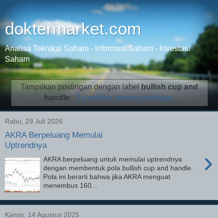
doktermarket.com
Analisa Teknikal Saham - Informasi Saham - Investasi
Saham
Tampilkan postingan dengan label
bullish cup and
handle
.
Tampilkan semua postingan
Rabu, 29 Juli 2026
AKRA Berpeluang Memulai
Uptrendnya
›
AKRA berpeluang untuk memulai uptrendnya
dengan membentuk pola bullish cup and handle.
Pola ini berarti bahwa jika AKRA menguat
menembus 160...
Kamis, 14 Agustus 2025