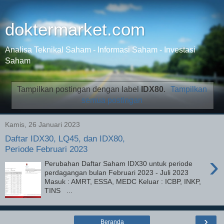
doktermarket.com
Analisa Teknikal Saham - Informasi Saham - Investasi
Saham
Tampilkan postingan dengan label
IDX80
.
Tampilkan
semua postingan
Kamis, 26 Januari 2023
Daftar IDX30, LQ45, dan IDX80,
Periode Februari 2023
›
Perubahan Daftar Saham IDX30 untuk periode
perdagangan bulan Februari 2023 - Juli 2023
Masuk : AMRT, ESSA, MEDC Keluar : ICBP, INKP,
TINS ...
›
Beranda