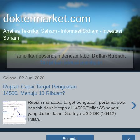
doktermarket.com
Analisa Teknikal Saham - Informasi Saham - Investasi
Saham
Tampilkan postingan dengan label
Dollar-Rupiah
.
Tampilkan semua postingan
Selasa, 02 Juni 2020
Rupiah Capai Target Penguatan
14500. Menuju 13 Ribuan?
›
Rupiah mencapai target penguatan pertama pola
bearish double tops di 14500/Dollar AS seperti
yang diulas dalam Saatnya USDIDR (16412)
Pulan...
›
Beranda