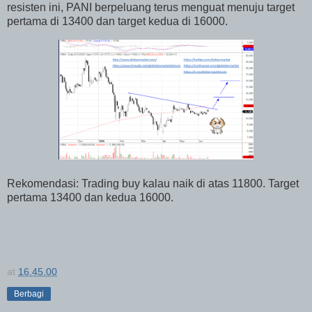
resisten ini, PANI berpeluang terus menguat menuju target
pertama di 13400 dan target kedua di 16000.
Rekomendasi: Trading buy kalau naik di atas 11800. Target
pertama 13400 dan kedua 16000.
at
16.45.00
Berbagi