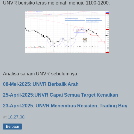
UNVR berisiko terus melemah menuju 1100-1200.
Analisa saham UNVR sebelumnya:
08-Mei-2025: UNVR Berbalik Arah
25-April-2025:UNVR Capai Semua Target Kenaikan
23-April-2025: UNVR Menembus Resisten, Trading Buy
at
16.27.00
Berbagi