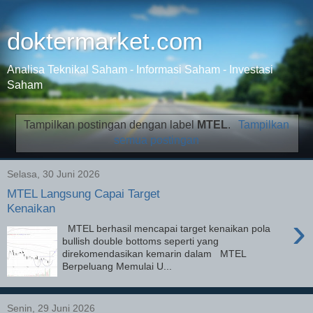
doktermarket.com
Analisa Teknikal Saham - Informasi Saham - Investasi
Saham
Tampilkan postingan dengan label
MTEL
.
Tampilkan
semua postingan
Selasa, 30 Juni 2026
MTEL Langsung Capai Target
Kenaikan
›
MTEL berhasil mencapai target kenaikan pola
bullish double bottoms seperti yang
direkomendasikan kemarin dalam MTEL
Berpeluang Memulai U...
Senin, 29 Juni 2026