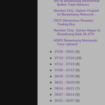
ANTM Berpeluang Membentuk
Bullish Triple Bottoms
Member Only: Saham Properti
Ini Berpeluang Rebound...
INCO Menembus Resisten,
Trading Buy
Member Only: Saham Migas Ini
Berpeluang Naik 35-47%
ADRO Berpeluang Memasuki
Fase Uptrend
►
07/26 - 08/02
(8)
►
07/19 - 07/26
(10)
►
07/12 - 07/19
(8)
►
07/05 - 07/12
(9)
►
06/28 - 07/05
(8)
►
06/21 - 06/28
(9)
►
06/14 - 06/21
(7)
►
06/07 - 06/14
(9)
►
05/31 - 06/07
(6)