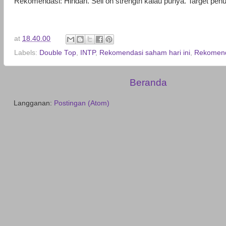
Rekomendasi: Hindari. Sell on strength kalau punya. Target pen
at
18.40.00
Labels:
Double Top
,
INTP
,
Rekomendasi saham hari ini
,
Rekomend
Beranda
Langganan:
Postingan (Atom)