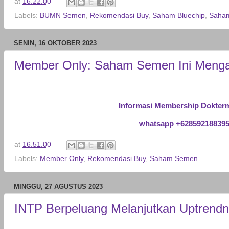
at
16.22.00
Labels:
BUMN Semen
,
Rekomendasi Buy
,
Saham Bluechip
,
Saha
SENIN, 16 OKTOBER 2023
Member Only: Saham Semen Ini Mengaw
Informasi Membership Dokter
whatsapp +62859218839
at
16.51.00
Labels:
Member Only
,
Rekomendasi Buy
,
Saham Semen
MINGGU, 27 AGUSTUS 2023
INTP Berpeluang Melanjutkan Uptrend