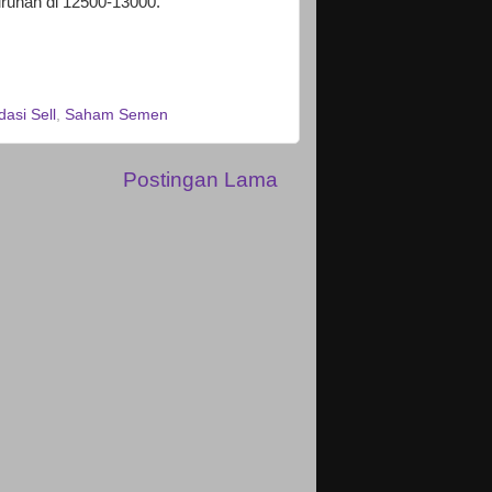
urunan di 12500-13000.
asi Sell
,
Saham Semen
Postingan Lama