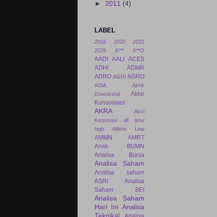
►
2011
(4)
LABEL
2016
2020
2022
2026
A***
A**O
AADI
AALI
ACES
ADHI
ADMR
ADRO
AGRO
AGRI
AISA
Akhir
Akhir
Downtrend
Konsolidasi
AKRA
Aksi
Korporasi
all time
high
Alltime Low
AMMN
AMRT
Anak BUMN
Analisa Bursa
Analisa Saham
Analisa saham
ASRI
Analisa
Saham BEI
Analisa Saham
Hari Ini
Analisa
Teknikal
Analisa