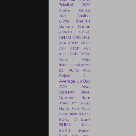
Teknikal 2020
Analisa Teknikal
Analisis
2021
Analisis
Bursa
Saham Harian
Analisis Teknikal
ANTM
APEX
APLN
ARNA
ARTO
ARA
ASII
AS**
ASGR
ASRI
ASSA
ASLC
Astra
Astra
International
Aturan
AUTO
Auto
BEI
Reject Atas
Average Up Buy
Awal
AVIA
Uptrend
Awal
Uptrend Baru
AYAM
B***
Bangkit
Bank
Bank Besar
Bank Buku III
Bank
Bank
BUKU IV
BUMN
Bank
BUMN Syariah
Bank Kecil
Bank