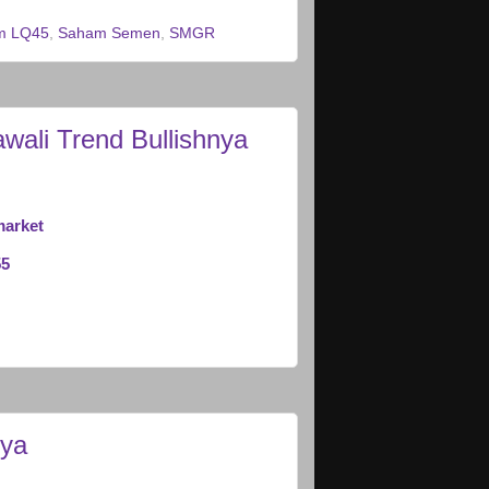
m LQ45
,
Saham Semen
,
SMGR
ali Trend Bullishnya
market
55
nya