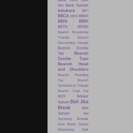
Bank Syariah
Mini
batubara
BB**
BBCA
BBKP
BBHI
BBNI
BBRI
BBTN
BDMN
Bearish Broadening
Triangle
Bearish
Descending Triangle
Bearish Double
Bearish
Top
Double Tops
Bearish Head
and Shoulders
Bearish Rounding
Top
Bearish
Symmetrical Triangle
Bearish Triple Top
Belajar
BEEF
Beli Jika
Saham
Break
Beli
Saham
Beli
Sekarang
Berbalik
Arah
Berita Saham
Berpeluang Naik