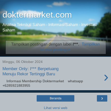
doktermarket.com
Analisa Teknikal Saham - Informasi Saham - Investasi
Saham
Tampilkan postingan dengan label
I***
.
Tampilkan
semua postingan
Minggu, 06 Oktober 2024
Member Only: I*** Berpeluang
›
Menuju Rekor Tertinggi Baru
Informasi Membership Doktermarket whatsapp
+6285921883955
›
Beranda
Lihat versi web