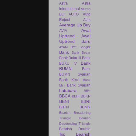
Astra
Astra
International
Aturan
AUTO
Auto
BEI
Reject Atas
Average Up Buy
Awal
AVIA
Uptrend
Awal
Uptrend Baru
AYAM
B***
Bangkit
Bank
Bank Besar
Bank Buku III
Bank
Bank
BUKU IV
BUMN
Bank
BUMN Syariah
Bank Kecil
Bank
Bank Syariah
Mini
batubara
BB**
BBCA
BBKP
BBHI
BBNI
BBRI
BBTN
BDMN
Bearish Broadening
Triangle
Bearish
Descending Triangle
Bearish Double
Bearish
Top