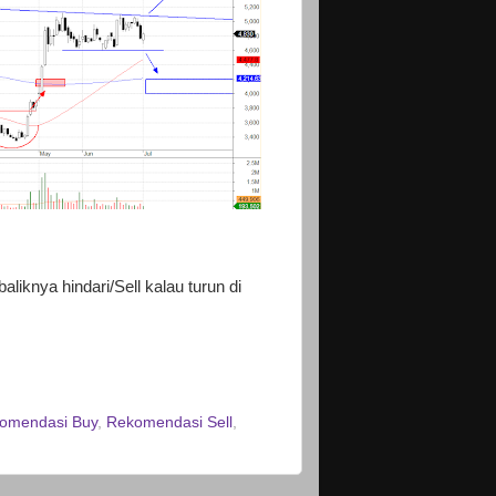
liknya hindari/Sell kalau turun di
omendasi Buy
,
Rekomendasi Sell
,