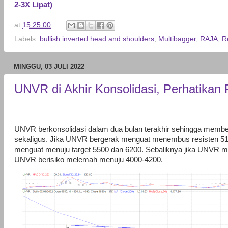
2-3X Lipat)
at
15.25.00
Labels:
bullish inverted head and shoulders
,
Multibagger
,
RAJA
,
R
MINGGU, 03 JULI 2022
UNVR di Akhir Konsolidasi, Perhatika
UNVR berkonsolidasi dalam dua bulan terakhir sehingga memben
sekaligus. Jika UNVR bergerak menguat menembus resisten 5
menguat menuju target 5500 dan 6200. Sebaliknya jika UNVR
UNVR berisiko melemah menuju 4000-4200.