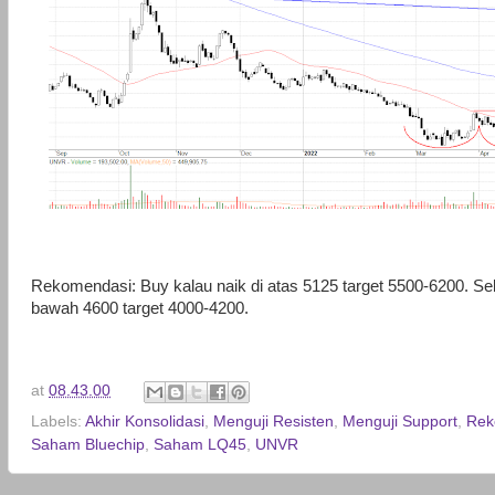
Rekomendasi: Buy kalau naik di atas 5125 target 5500-6200. Seba
bawah 4600 target 4000-4200.
at
08.43.00
Labels:
Akhir Konsolidasi
,
Menguji Resisten
,
Menguji Support
,
Rek
Saham Bluechip
,
Saham LQ45
,
UNVR