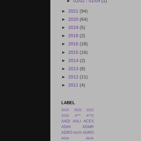
►
01/02 - 01/09
(1)
►
2021
(94)
►
2020
(64)
►
2019
(5)
►
2018
(2)
►
2016
(18)
►
2015
(16)
►
2014
(2)
►
2013
(8)
►
2012
(11)
►
2011
(4)
LABEL
2016
2020
2022
2026
A***
A**O
AADI
AALI
ACES
ADHI
ADMR
ADRO
AGRO
AGRI
AISA
Akhir