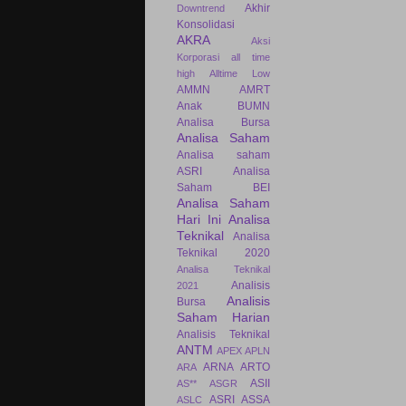
Akhir
Downtrend
Konsolidasi
AKRA
Aksi
Korporasi
all time
high
Alltime Low
AMMN
AMRT
Anak BUMN
Analisa Bursa
Analisa Saham
Analisa saham
ASRI
Analisa
Saham BEI
Analisa Saham
Hari Ini
Analisa
Teknikal
Analisa
Teknikal 2020
Analisa Teknikal
Analisis
2021
Analisis
Bursa
Saham Harian
Analisis Teknikal
ANTM
APEX
APLN
ARNA
ARTO
ARA
ASII
AS**
ASGR
ASRI
ASSA
ASLC