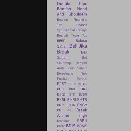
Double Tops
Bearish Head
and Shoulders
Bearish Rounding
Top
Bearish
Symmetrical Triangle
Bearish Triple Top
Belajar
BEEF
Beli Jika
Saham
Break
Beli
Saham
Beli
Sekarang
Berbalik
Arah
Berita Saham
Berpeluang Naik
Puluhan Persen
BEST
BFIN
BGTG
BIPI
BHIT
BIKE
BIRD
BISI
BJBR
BKSL
BMRI
BMTR
BNGA
BN**
BNBA
Break
BNI 46
Alltime High
BREN
breakout
BRIS
BRMS
Brent