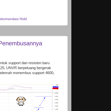
ekomendasi Hold
n Penembusannya
tuk support dan resisten baru
125, UNVR berpeluang bergerak
 melemah menembus support 4600,