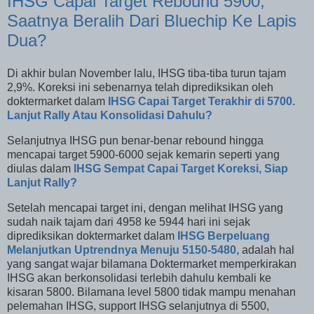
IHSG Capai Target Rebound 5900,
Saatnya Beralih Dari Bluechip Ke Lapis
Dua?
Di akhir bulan November lalu, IHSG tiba-tiba turun tajam
2,9%. Koreksi ini sebenarnya telah diprediksikan oleh
doktermarket dalam
IHSG Capai Target Terakhir di 5700.
Lanjut Rally Atau Konsolidasi Dahulu?
Selanjutnya IHSG pun benar-benar rebound hingga
mencapai target 5900-6000 sejak kemarin seperti yang
diulas dalam
IHSG Sempat Capai Target Koreksi, Siap
Lanjut Rally?
Setelah mencapai target ini, dengan melihat IHSG yang
sudah naik tajam dari 4958 ke 5944 hari ini sejak
diprediksikan doktermarket dalam
IHSG Berpeluang
Melanjutkan Uptrendnya Menuju 5150-5480,
adalah hal
yang sangat wajar bilamana Doktermarket memperkirakan
IHSG akan berkonsolidasi terlebih dahulu kembali ke
kisaran 5800. Bilamana level 5800 tidak mampu menahan
pelemahan IHSG, support IHSG selanjutnya di 5500,