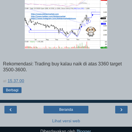
Rekomendasi: Trading buy kalau naik di atas 3360 target
3500-3600.
at
15.37.00
Berbagi
‹
›
Beranda
Lihat versi web
Diberdayakan oleh
Blogger
.