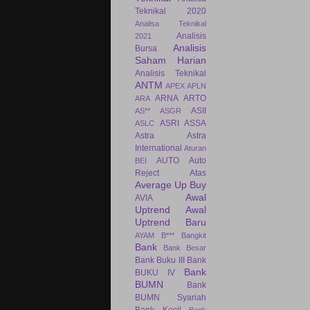
Teknikal 2020
Analisa Teknikal
Analisis
2021
Analisis
Bursa
Saham Harian
Analisis Teknikal
ANTM
APEX
APLN
ARNA
ARTO
ARA
ASII
AS**
ASGR
ASRI
ASSA
ASLC
Astra
Astra
International
Aturan
AUTO
Auto
BEI
Reject Atas
Average Up Buy
Awal
AVIA
Uptrend
Awal
Uptrend Baru
AYAM
B***
Bangkit
Bank
Bank Besar
Bank Buku III
Bank
Bank
BUKU IV
BUMN
Bank
BUMN Syariah
Bank Kecil
Bank