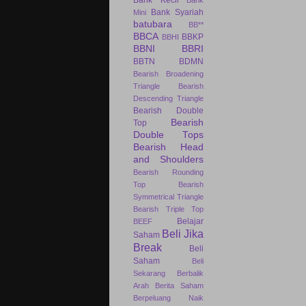
Bank Syariah
Mini
batubara
BB**
BBCA
BBKP
BBHI
BBNI
BBRI
BBTN
BDMN
Bearish Broadening
Triangle
Bearish
Descending Triangle
Bearish Double
Bearish
Top
Double Tops
Bearish Head
and Shoulders
Bearish Rounding
Top
Bearish
Symmetrical Triangle
Bearish Triple Top
Belajar
BEEF
Beli Jika
Saham
Break
Beli
Saham
Beli
Sekarang
Berbalik
Arah
Berita Saham
Berpeluang Naik