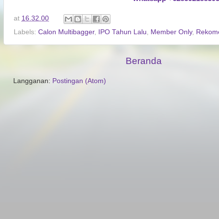
at
16.32.00
Labels:
Calon Multibagger
,
IPO Tahun Lalu
,
Member Only
,
Rekome
Beranda
Langganan:
Postingan (Atom)