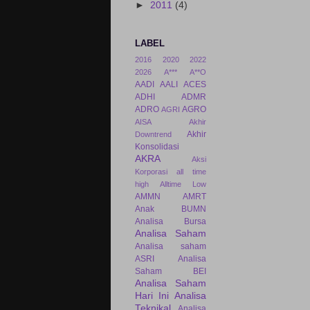
►
2011
(4)
LABEL
2016
2020
2022
2026
A***
A**O
AADI
AALI
ACES
ADHI
ADMR
ADRO
AGRO
AGRI
AISA
Akhir
Akhir
Downtrend
Konsolidasi
AKRA
Aksi
Korporasi
all time
high
Alltime Low
AMMN
AMRT
Anak BUMN
Analisa Bursa
Analisa Saham
Analisa saham
ASRI
Analisa
Saham BEI
Analisa Saham
Hari Ini
Analisa
Teknikal
Analisa