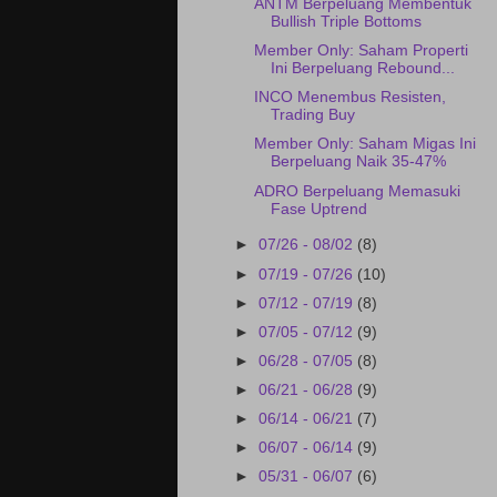
ANTM Berpeluang Membentuk
Bullish Triple Bottoms
Member Only: Saham Properti
Ini Berpeluang Rebound...
INCO Menembus Resisten,
Trading Buy
Member Only: Saham Migas Ini
Berpeluang Naik 35-47%
ADRO Berpeluang Memasuki
Fase Uptrend
►
07/26 - 08/02
(8)
►
07/19 - 07/26
(10)
►
07/12 - 07/19
(8)
►
07/05 - 07/12
(9)
►
06/28 - 07/05
(8)
►
06/21 - 06/28
(9)
►
06/14 - 06/21
(7)
►
06/07 - 06/14
(9)
►
05/31 - 06/07
(6)