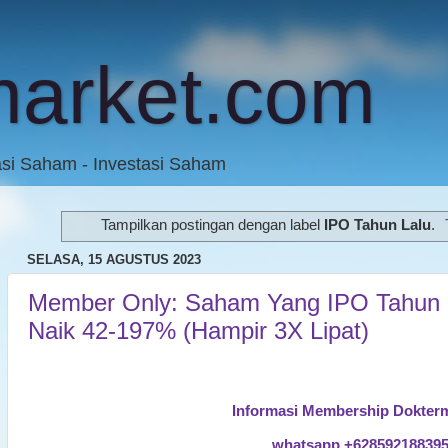
market.com
asi Saham - Investasi Saham
Tampilkan postingan dengan label
IPO Tahun Lalu
.
SELASA, 15 AGUSTUS 2023
Member Only: Saham Yang IPO Tahun L
Naik 42-197% (Hampir 3X Lipat)
Informasi Membership Dokter
whatsapp +62859218839