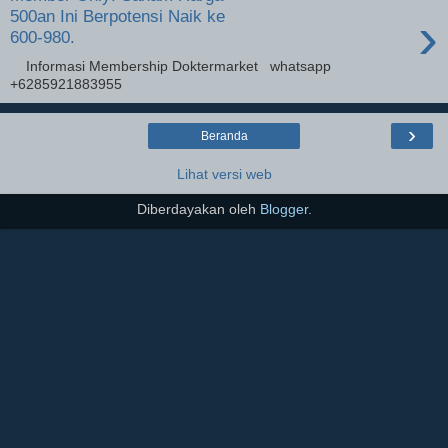
›
500an Ini Berpotensi Naik ke
600-980.
Informasi Membership Doktermarket whatsapp
+6285921883955
›
Beranda
Lihat versi web
Diberdayakan oleh
Blogger
.