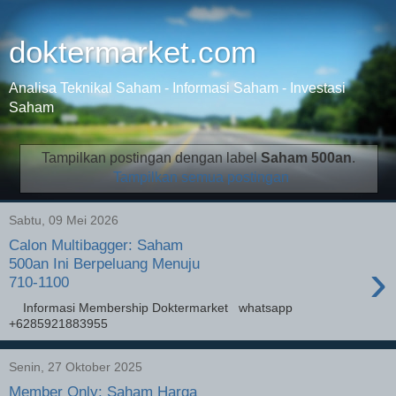
doktermarket.com
Analisa Teknikal Saham - Informasi Saham - Investasi
Saham
Tampilkan postingan dengan label
Saham 500an
.
Tampilkan semua postingan
Sabtu, 09 Mei 2026
Calon Multibagger: Saham
›
500an Ini Berpeluang Menuju
710-1100
Informasi Membership Doktermarket whatsapp
+6285921883955
Senin, 27 Oktober 2025
Member Only: Saham Harga