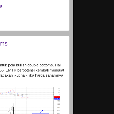
55
oms
k pola bullish double bottoms. Hal
555, EMTK berpotensi kembali menguat
lat akan ikut naik jika harga sahamnya