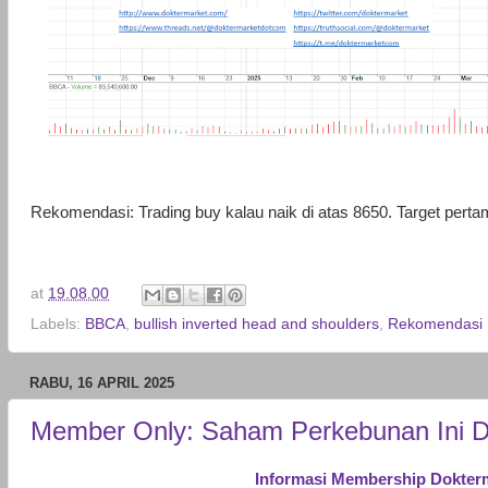
Rekomendasi: Trading buy kalau naik di atas 8650. Target pert
at
19.08.00
Labels:
BBCA
,
bullish inverted head and shoulders
,
Rekomendasi 
RABU, 16 APRIL 2025
Member Only: Saham Perkebunan Ini D
Informasi Membership Dokter