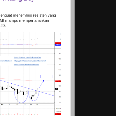
 menguat menembus resisten yang
ma BUMI mampu mempertahankan
120.