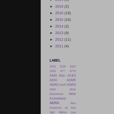
►
2018
(2)
►
2016
(18)
►
2015
(16)
►
2014
(2)
►
2013
(8)
►
2012
(11)
►
2011
(4)
LABEL
2016
2020
2022
2026
A***
A**O
AADI
AALI
ACES
ADHI
ADMR
ADRO
AGRO
AGRI
AISA
Akhir
Akhir
Downtrend
Konsolidasi
AKRA
Aksi
Korporasi
all time
high
Alltime Low