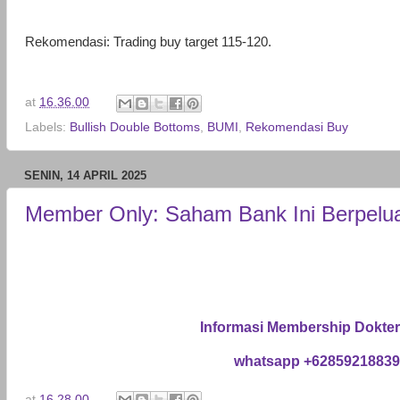
Rekomendasi: Trading buy target 115-120.
at
16.36.00
Labels:
Bullish Double Bottoms
,
BUMI
,
Rekomendasi Buy
SENIN, 14 APRIL 2025
Member Only: Saham Bank Ini Berpelu
Informasi Membership Dokte
whatsapp +6285921883
at
16.28.00