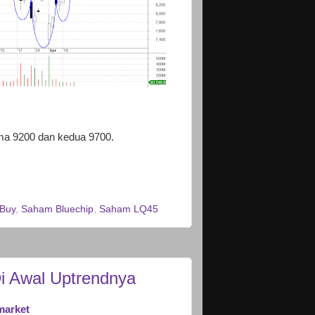
ama 9200 dan kedua 9700.
Buy
,
Saham Bluechip
,
Saham LQ45
i Awal Uptrendnya
market