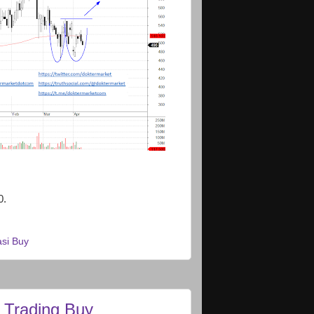
0.
si Buy
 Trading Buy