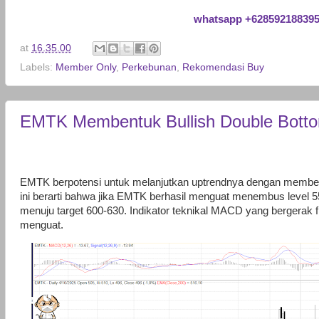
whatsapp +62859218839
at
16.35.00
Labels:
Member Only
,
Perkebunan
,
Rekomendasi Buy
EMTK Membentuk Bullish Double Bott
EMTK berpotensi untuk melanjutkan uptrendnya dengan membentu
ini berarti bahwa jika EMTK berhasil menguat menembus level 
menuju target 600-630. Indikator teknikal MACD yang bergerak f
menguat.