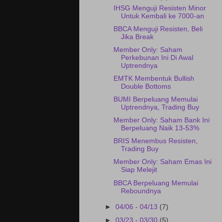
IHSG Menguji Resisten Minor
Untuk Kembali ke 7000-an
BBCA Menguji Resisten, Beli
Jika Break
Member Only: Saham
Perkebunan Ini Di Awal
Uptrendnya
EMTK Membentuk Bullish
Double Bottoms
BUMI Berpeluang Memulai
Uptrendnya, Trading Buy
Member Only: Saham Bank Ini
Berpeluang Naik 13-53%
BRIS Menembus Resisten,
Trading Buy
Member Only: Saham Emas Ini
Siap Melejit
BBCA Berpeluang Memulai
Reboundnya
►
04/06 - 04/13
(7)
►
03/23 - 03/30
(5)