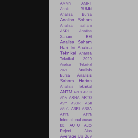
AMMN
AMRT
Anak BUMN
Analisa Bursa
Analisa Saham
Analisa saham
ASRI
Analisa
Saham BEI
Analisa Saham
Hari Ini
Analisa
Teknikal
Analisa
Teknikal 2020
Analisa Teknikal
Analisis
2021
Analisis
Bursa
Saham Harian
Analisis Teknikal
ANTM
APEX
APLN
ARNA
ARTO
ARA
ASII
AS**
ASGR
ASRI
ASSA
ASLC
Astra
Astra
International
Aturan
AUTO
Auto
BEI
Reject Atas
Average Up Buy