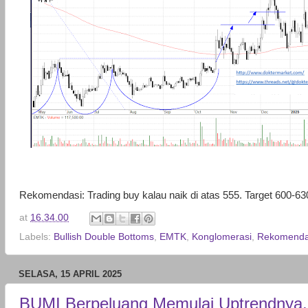
Rekomendasi: Trading buy kalau naik di atas 555. Target 600-63
at
16.34.00
Labels:
Bullish Double Bottoms
,
EMTK
,
Konglomerasi
,
Rekomenda
SELASA, 15 APRIL 2025
BUMI Berpeluang Memulai Uptrendnya,