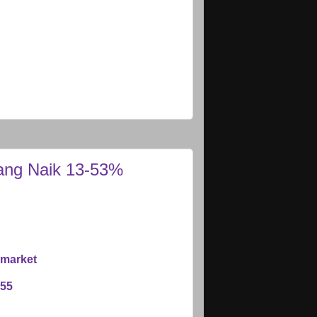
ang Naik 13-53%
rmarket
955