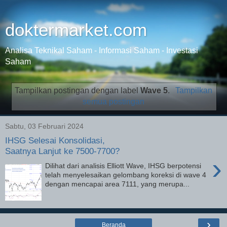
doktermarket.com
Analisa Teknikal Saham - Informasi Saham - Investasi
Saham
Tampilkan postingan dengan label
Wave 5
.
Tampilkan
semua postingan
Sabtu, 03 Februari 2024
IHSG Selesai Konsolidasi,
Saatnya Lanjut ke 7500-7700?
›
Dilihat dari analisis Elliott Wave, IHSG berpotensi
telah menyelesaikan gelombang koreksi di wave 4
dengan mencapai area 7111, yang merupa...
›
Beranda