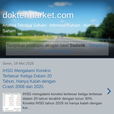
doktermarket.com
Analisa Teknikal Saham - Informasi Saham - Investasi
Saham
Tampilkan postingan dengan label
Statistik
.
Tampilkan
semua postingan
Senin, 18 Mei 2026
IHSG Mengalami Koreksi
Terbesar Ketiga Dalam 20
Tahun, Hanya Kalah dengan
›
Crash 2008 dan 2020.
IHSG mengalami koreksi terbesar ketiga terbesar
dalam 20 tahun terakhir dengan turun 30%.
Koreksi IHSG tahun 2026 ini hanya kalah dengan
kor...