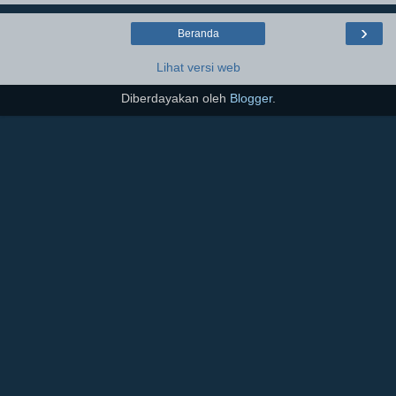
›
Beranda
Lihat versi web
Diberdayakan oleh
Blogger
.