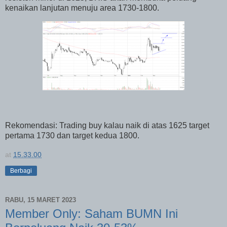
kenaikan lanjutan menuju area 1730-1800.
Rekomendasi: Trading buy kalau naik di atas 1625 target
pertama 1730 dan target kedua 1800.
at
15.33.00
Berbagi
RABU, 15 MARET 2023
Member Only: Saham BUMN Ini