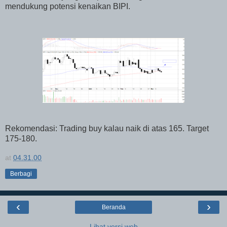
mendukung potensi kenaikan BIPI.
Rekomendasi: Trading buy kalau naik di atas 165. Target
175-180.
at
04.31.00
Berbagi
‹
›
Beranda
Lihat versi web