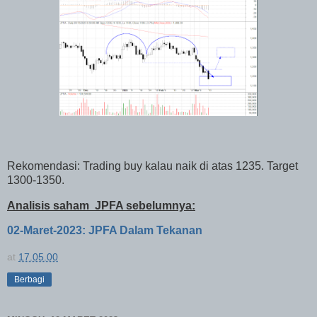
Rekomendasi: Trading buy kalau naik di atas 1235. Target
1300-1350.
Analisis saham
JPFA sebelumnya:
02-Maret-2023: JPFA Dalam Tekanan
at
17.05.00
Berbagi