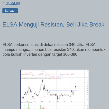
at
15.34.00
Berbagi
ELSA Menguji Resisten, Beli Jika Break
ELSA berkonsolidasi di dekat resisten 340. Jika ELSA
mampu menguat menembus resisten 340, akan membentuk
pola bullish inverted dengan target 360-380.