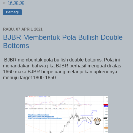
at
16.00.00
Berbagi
RABU, 07 APRIL 2021
BJBR Membentuk Pola Bullish Double
Bottoms
BJBR membentuk pola bullish double bottoms. Pola ini
menandakan bahwa jika BJBR berhasil menguat di atas
1660 maka BJBR berpeluang melanjutkan uptrendnya
menuju target 1800-1850.