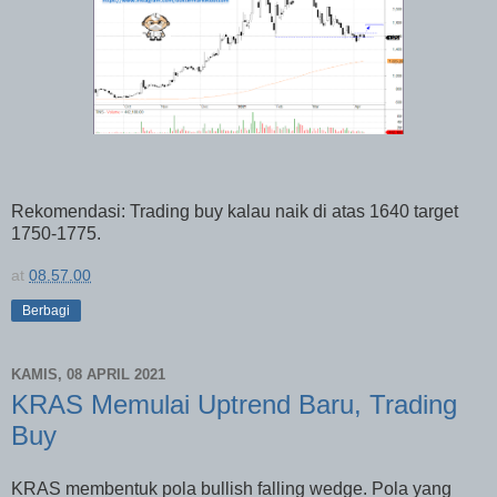
Rekomendasi: Trading buy kalau naik di atas 1640 target
1750-1775.
at
08.57.00
Berbagi
KAMIS, 08 APRIL 2021
KRAS Memulai Uptrend Baru, Trading
Buy
KRAS membentuk pola bullish falling wedge. Pola yang