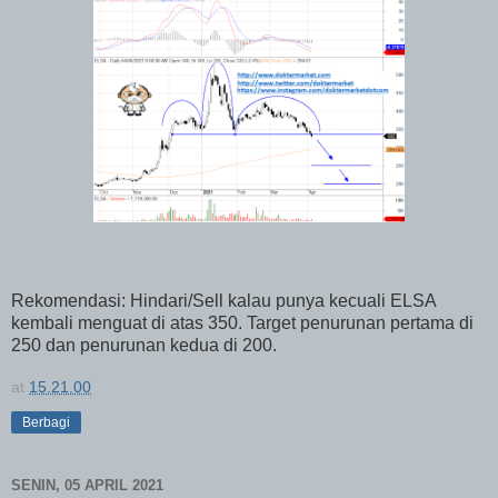
Rekomendasi: Hindari/Sell kalau punya kecuali ELSA
kembali menguat di atas 350. Target penurunan pertama di
250 dan penurunan kedua di 200.
at
15.21.00
Berbagi
SENIN, 05 APRIL 2021