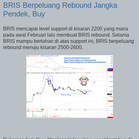
BRIS Berpeluang Rebound Jangka
Pendek, Buy
BRIS mencapai level support di kisaran 2200 yang mana
pada awal Februari lalu membuat BRIS rebound. Selama
BRIS mampu bertahan di atas support ini, BRIS berpeluang
rebound menuju kisaran 2500-2600.