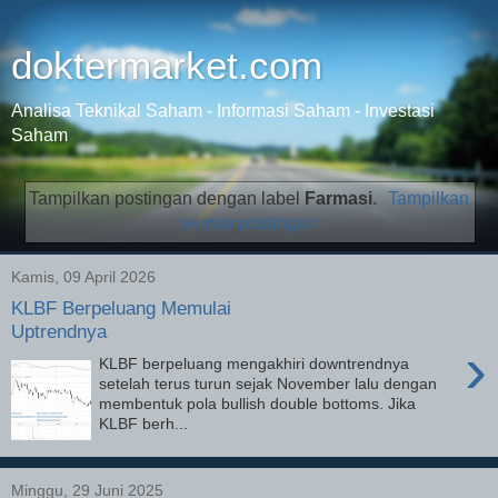
doktermarket.com
Analisa Teknikal Saham - Informasi Saham - Investasi
Saham
Tampilkan postingan dengan label
Farmasi
.
Tampilkan
semua postingan
Kamis, 09 April 2026
KLBF Berpeluang Memulai
Uptrendnya
›
KLBF berpeluang mengakhiri downtrendnya
setelah terus turun sejak November lalu dengan
membentuk pola bullish double bottoms. Jika
KLBF berh...
Minggu, 29 Juni 2025