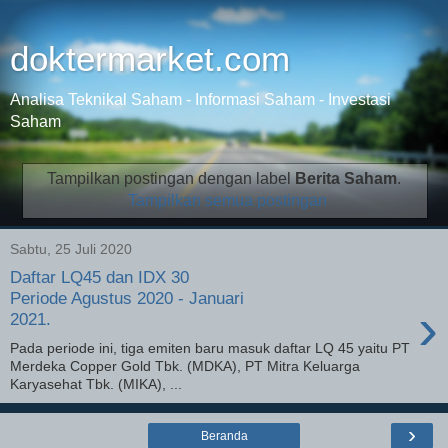
doktermarket.com
Analisa Teknikal Saham - Informasi Saham - Investasi
Saham
Tampilkan postingan dengan label
Berita Saham
.
Tampilkan semua postingan
Sabtu, 25 Juli 2020
Daftar LQ45 dan IDX 30
Periode Agustus 2020 - Januari
›
2021.
Pada periode ini, tiga emiten baru masuk daftar LQ 45 yaitu PT
Merdeka Copper Gold Tbk. (MDKA), PT Mitra Keluarga
Karyasehat Tbk. (MIKA), ...
›
Beranda