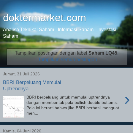
doktermarket.com
Analisa Teknikal Saham - Informasi Saham - Investasi
Saham
Tampilkan postingan dengan label
Saham LQ45
.
Tampilkan semua postingan
Jumat, 31 Juli 2026
BBRI Berpeluang Memulai
Uptrendnya
›
BBRI berpeluang untuk memulai uptrendnya
dengan membentuk pola bullish double bottoms.
Pola ini berarti bahwa jika BBRI berhasil menguat
men...
Kamis, 04 Juni 2026