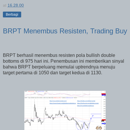
at
16.28.00
Berbagi
BRPT Menembus Resisten, Trading Buy
BRPT berhasil menembus resisten pola bullish double
bottoms di 975 hari ini. Penembusan ini memberikan sinyal
bahwa BRPT berpeluang memulai uptrendnya menuju
target pertama di 1050 dan target kedua di 1130.