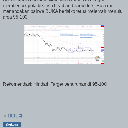
membentuk pola bearish head and shoulders. Pola ini
menandakan bahwa BUKA berisiko terus melemah menuju
area 95-100.
Rekomendasi: Hindari. Target penurunan di 95-100.
at
16.15.00
Berbagi