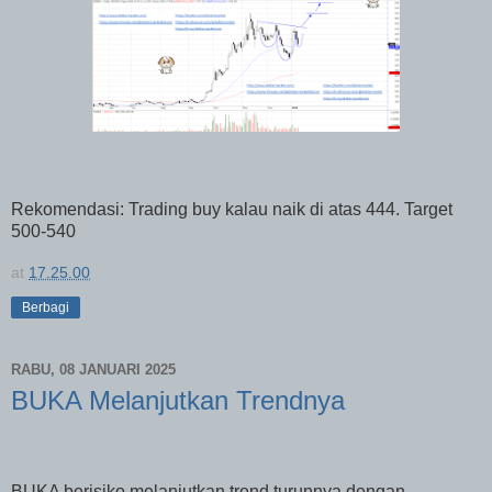
Rekomendasi: Trading buy kalau naik di atas 444. Target
500-540
at
17.25.00
Berbagi
RABU, 08 JANUARI 2025
BUKA Melanjutkan Trendnya
BUKA berisiko melanjutkan trend turunnya dengan