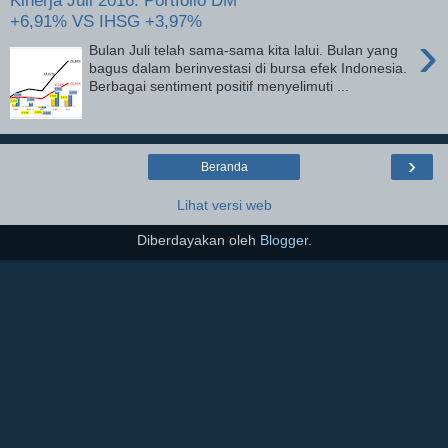
Kinerja Juli 2016: Portfolio DM
+6,91% VS IHSG +3,97%
›
Bulan Juli telah sama-sama kita lalui. Bulan yang
bagus dalam berinvestasi di bursa efek Indonesia.
Berbagai sentiment positif menyelimuti ...
›
Beranda
Lihat versi web
Diberdayakan oleh
Blogger
.