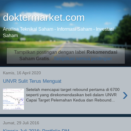
doktermarket.com
Analisa Teknikal Saham - Informasi Saham - Investasi
Saham
Tampilkan postingan dengan label
Rekomendasi
Saham Gratis
.
Tampilkan semua postingan
Kamis, 16 April 2020
UNVR Sulit Terus Menguat
›
Setelah mencapai target rebound pertama di 6700
seperti yang direkomendasikan beli dalam UNVR
Capai Target Pelemahan Kedua dan Rebound...
Jumat, 29 Juli 2016