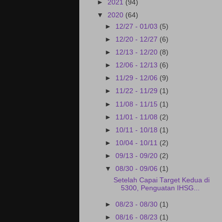
►
2021
(94)
▼
2020
(64)
►
12/27 - 01/03
(5)
►
12/20 - 12/27
(6)
►
12/13 - 12/20
(8)
►
12/06 - 12/13
(6)
►
11/29 - 12/06
(9)
►
11/22 - 11/29
(1)
►
11/08 - 11/15
(1)
►
11/01 - 11/08
(2)
►
10/11 - 10/18
(1)
►
10/04 - 10/11
(2)
►
09/13 - 09/20
(2)
▼
08/30 - 09/06
(1)
Setelah Capai Target Kedua di
5300, Penguatan IHSG...
►
08/23 - 08/30
(1)
►
08/16 - 08/23
(1)