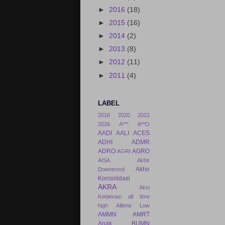
►
2016
(18)
►
2015
(16)
►
2014
(2)
►
2013
(8)
►
2012
(11)
►
2011
(4)
LABEL
2016
2020
2022
2026
A***
A**O
AADI
AALI
ACES
ADHI
ADMR
ADRO
AGRO
AGRI
AISA
Akhir
Akhir
Downtrend
Konsolidasi
AKRA
Aksi
Korporasi
all time
high
Alltime Low
AMMN
AMRT
Anak BUMN