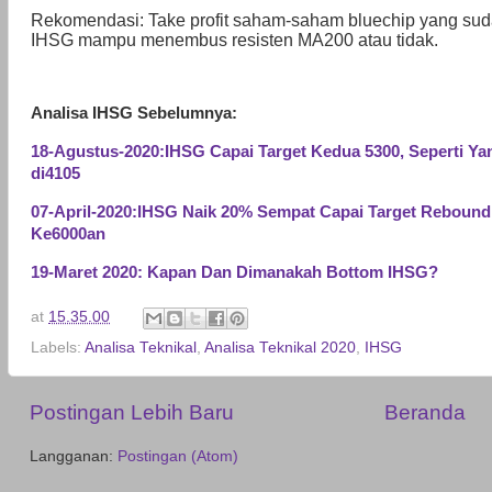
Rekomendasi: Take profit saham-saham bluechip yang sud
IHSG mampu menembus resisten MA200 atau tidak.
Analisa IHSG Sebelumnya:
18-Agustus-2020:IHSG Capai Target Kedua 5300, Seperti Ya
di4105
07-April-2020:IHSG Naik 20% Sempat Capai Target Rebound
Ke6000an
19-Maret 2020: Kapan Dan Dimanakah Bottom IHSG?
at
15.35.00
Labels:
Analisa Teknikal
,
Analisa Teknikal 2020
,
IHSG
Postingan Lebih Baru
Beranda
Langganan:
Postingan (Atom)