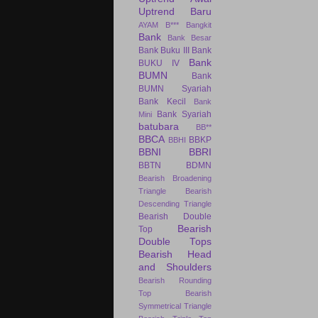
Uptrend Baru
AYAM
B***
Bangkit
Bank
Bank Besar
Bank Buku III
Bank
Bank
BUKU IV
BUMN
Bank
BUMN Syariah
Bank Kecil
Bank
Bank Syariah
Mini
batubara
BB**
BBCA
BBKP
BBHI
BBNI
BBRI
BBTN
BDMN
Bearish Broadening
Triangle
Bearish
Descending Triangle
Bearish Double
Bearish
Top
Double Tops
Bearish Head
and Shoulders
Bearish Rounding
Top
Bearish
Symmetrical Triangle