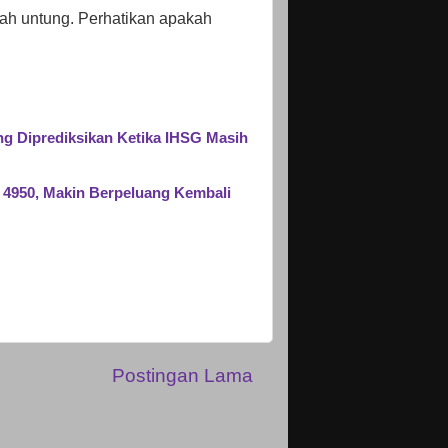
ah untung. Perhatikan apakah
ng Diprediksikan Ketika IHSG Masih
 4950, Makin Berpeluang Kembali
Postingan Lama