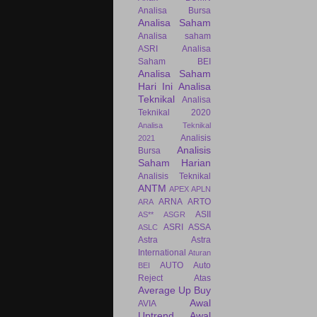
Analisa Bursa
Analisa Saham
Analisa saham
ASRI
Analisa
Saham BEI
Analisa Saham
Hari Ini
Analisa
Teknikal
Analisa
Teknikal 2020
Analisa Teknikal
Analisis
2021
Analisis
Bursa
Saham Harian
Analisis Teknikal
ANTM
APEX
APLN
ARNA
ARTO
ARA
ASII
AS**
ASGR
ASRI
ASSA
ASLC
Astra
Astra
International
Aturan
AUTO
Auto
BEI
Reject Atas
Average Up Buy
Awal
AVIA
Uptrend
Awal