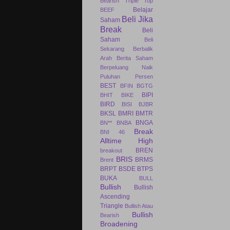
Bearish Triple Top
Belajar
BEEF
Beli Jika
Saham
Break
Beli
Saham
Beli
Sekarang
Berbalik
Arah
Berita Saham
Berpeluang Naik
Puluhan Persen
BEST
BFIN
BGTG
BIPI
BHIT
BIKE
BIRD
BISI
BJBR
BKSL
BMRI
BMTR
BNGA
BN**
BNBA
Break
BNI 46
Alltime High
BREN
breakout
BRIS
BRMS
Brent
BRPT
BSDE
BTPS
BUKA
BULL
Bullish
Bullish
Ascending
Triangle
Bullish Atau
Bullish
Bearish
Broadening