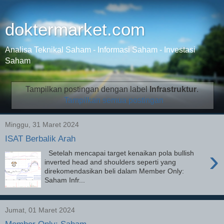
doktermarket.com
Analisa Teknikal Saham - Informasi Saham - Investasi
Saham
Tampilkan postingan dengan label
Infrastruktur
.
Tampilkan semua postingan
Minggu, 31 Maret 2024
ISAT Berbalik Arah
›
Setelah mencapai target kenaikan pola bullish
inverted head and shoulders seperti yang
direkomendasikan beli dalam Member Only:
Saham Infr...
Jumat, 01 Maret 2024