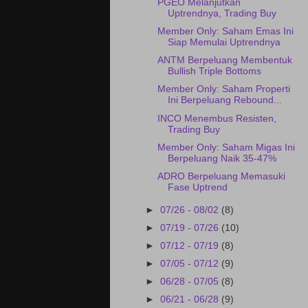
PGEO Melanjutkan
Uptrendnya, Trading Buy
Member Only: Saham Emas Ini
Siap Memulai Uptrendnya
ANTM Berpeluang Membentuk
Bullish Triple Bottoms
Member Only: Saham Properti
Ini Berpeluang Rebound...
INCO Menembus Resisten,
Trading Buy
Member Only: Saham Migas Ini
Berpeluang Naik 35-47%
ADRO Berpeluang Memasuki
Fase Uptrend
►
07/26 - 08/02
(8)
►
07/19 - 07/26
(10)
►
07/12 - 07/19
(8)
►
07/05 - 07/12
(9)
►
06/28 - 07/05
(8)
►
06/21 - 06/28
(9)