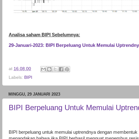
Analisa saham BIPI Sebelumnya:
29-Januari-2023: BIPI Berpeluang Untuk Memulai Uptrendn
at
16.08.00
Labels:
BIPI
MINGGU, 29 JANUARI 2023
BIPI Berpeluang Untuk Memulai Uptre
BIPI berpeluang untuk memulai uptrendnya dengan membentuk pola
menandakan bahwa jika BIPI berhasil menguat menembus resist