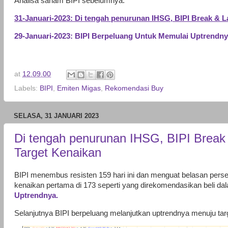
Analisa saham BIPI sebelumnya:
31-Januari-2023: Di tengah penurunan IHSG, BIPI Break & 
29-Januari-2023: BIPI Berpeluang Untuk Memulai Uptrendn
at
12.09.00
Labels:
BIPI
,
Emiten Migas
,
Rekomendasi Buy
SELASA, 31 JANUARI 2023
Di tengah penurunan IHSG, BIPI Break
Target Kenaikan
BIPI menembus resisten 159 hari ini dan menguat belasan perse
kenaikan pertama di 173 seperti yang direkomendasikan beli d
Uptrendnya.
Selanjutnya BIPI berpeluang melanjutkan uptrendnya menuju targ