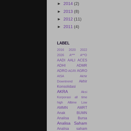
►
2014
(2)
►
2013
(8)
►
2012
(11)
►
2011
(4)
LABEL
2016
2020
2022
2026
A***
A**O
AADI
AALI
ACES
ADHI
ADMR
ADRO
AGRO
AGRI
AISA
Akhir
Akhir
Downtrend
Konsolidasi
AKRA
Aksi
Korporasi
all time
high
Alltime Low
AMMN
AMRT
Anak BUMN
Analisa Bursa
Analisa Saham
Analisa saham