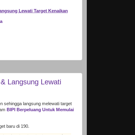
Langsung Lewati Target Kenaikan
ya
 & Langsung Lewati
n sehingga langsung melewati target
alam
BIPI Berpeluang Untuk Memulai
et baru di 190.