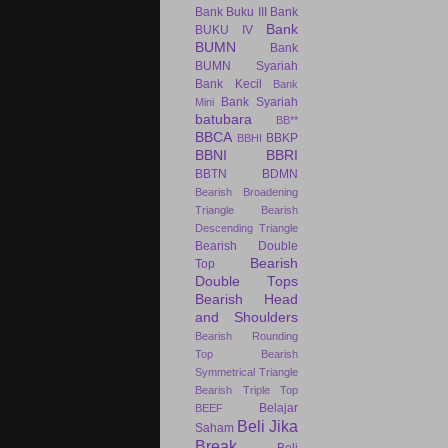
Bank Buku III
Bank
Bank
BUKU IV
BUMN
Bank
BUMN Syariah
Bank Kecil
Bank
Bank Syariah
Mini
batubara
BB**
BBCA
BBKP
BBHI
BBNI
BBRI
BBTN
BDMN
Bearish Broadening
Triangle
Bearish
Descending Triangle
Bearish Double
Bearish
Top
Double Tops
Bearish Head
and Shoulders
Bearish Rounding
Top
Bearish
Symmetrical Triangle
Bearish Triple Top
Belajar
BEEF
Beli Jika
Saham
Break