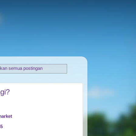
lkan semua postingan
gi?
market
55