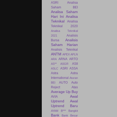
ASRI
Analisa
Saham BEI
Analisa Saham
Hari Ini
Analisa
Teknikal
Analisa
Teknikal 2020
Analisa Teknikal
Analisis
2021
Analisis
Bursa
Saham Harian
Analisis Teknikal
ANTM
APEX
APLN
ARNA
ARTO
ARA
ASII
AS**
ASGR
ASRI
ASSA
ASLC
Astra
Astra
International
Aturan
AUTO
Auto
BEI
Reject Atas
Average Up Buy
Awal
AVIA
Uptrend
Awal
Uptrend Baru
AYAM
B***
Bangkit
Bank
Bank Besar