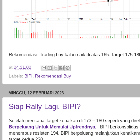
Rekomendasi: Trading buy kalau naik di atas 165. Target 175-18
at
04.31.00
Labels:
BIPI
,
Rekomendasi Buy
MINGGU, 12 FEBRUARI 2023
Siap Rally Lagi, BIPI?
Setelah mencapai target kenaikan di 173 – 180 seperti yang di
Berpeluang Untuk Memulai Uptrendnya,
BIPI berkonsolidas
menembus resisten 194, BIPI berpeluang melanjutkan kenaikan
target kedua 230.