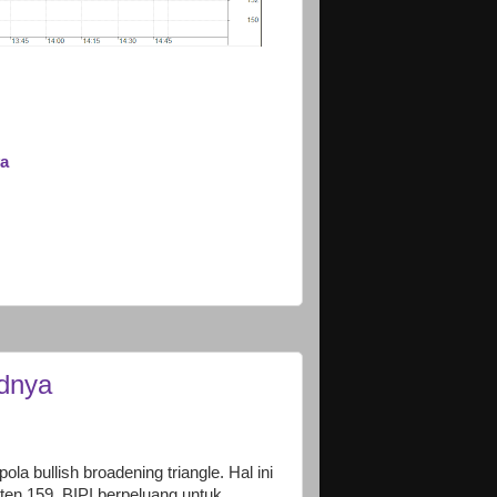
ya
ndnya
 bullish broadening triangle. Hal ini
en 159, BIPI berpeluang untuk