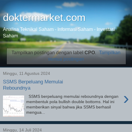
doktermarket.com
Analisa Teknikal Saham - Informasi Saham - Investasi
Saham
Tampilkan postingan dengan label
CPO
.
Tampilkan
semua postingan
Minggu, 11 Agustus 2024
SSMS Berpeluang Memulai
Reboundnya
›
SSMS berpeluang memulai reboundnya dengan
membentuk pola bullish double bottoms. Hal ini
memberikan sinyal bahwa jika SSMS berhasil
mengua...
Minggu, 14 Juli 2024