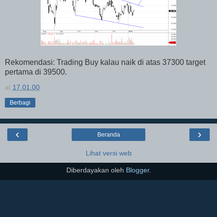
Rekomendasi: Trading Buy kalau naik di atas 37300 target
pertama di 39500.
at
17.01.00
Berbagi
‹
›
Beranda
Lihat versi web
Diberdayakan oleh
Blogger
.